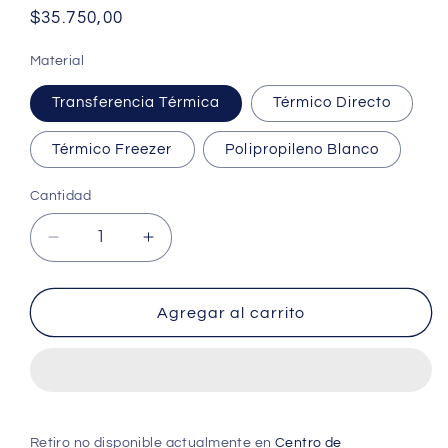
Precio
$35.750,00
habitual
Material
Transferencia Térmica
Térmico Directo
Térmico Freezer
Polipropileno Blanco
Cantidad
Reducir
Aumentar
cantidad
cantidad
para
para
Rollo
Rollo
Agregar al carrito
de
de
Etiquetas
Etiquetas
32mmx25mm
32mmx25mm
(6.500
(6.500
unds
unds
x
x
Retiro no disponible actualmente en
Centro de