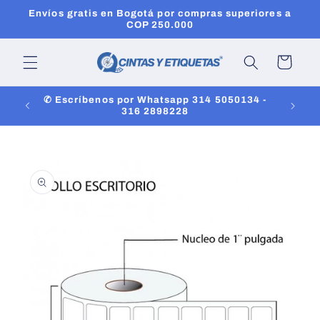
Ir
Envíos gratis en Bogotá por compras superiores a
directamente
COP 250.000
al contenido
Carrito
✆ Escríbenos por Whatsapp 314 5050134 -
316 2898228
Ir
directamente
a la
información
del producto