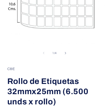
Abrir
elemento
multimedia
de
1
/
4
1
en
una
ventana
C&E
modal
Rollo de Etiquetas
32mmx25mm (6.500
unds x rollo)