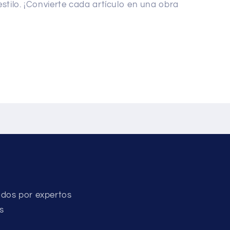
stilo. ¡Convierte cada artículo en una obra
dos por expertos
s