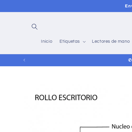
Ir
En
directamente
al contenido
Inicio
Etiquetas
Lectores de mano
✆
Ir
directamente
a la
información
del producto