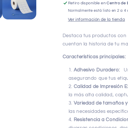
x
x
Retiro disponible en
Centro de 
rollo)
rollo)
Normalmente está listo en 2 a 4 
Ver información de la tienda
Destaca tus productos con 
cuentan la historia de tu m
Características principales:
Adhesivo Duradero:
Un
asegurando que tus etiq
Calidad de Impresión E
la más alta calidad, capt
Variedad de tamaños y
las necesidades específi
Resistencia a Condicio