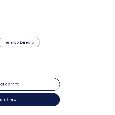
Térmico Directo
al carrito
r ahora
m