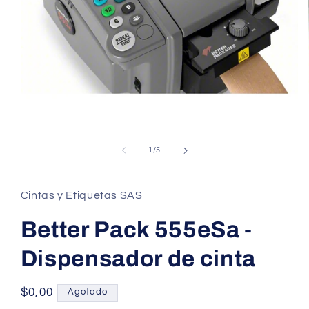
Abrir
elemento
multimedia
de
1
/
5
1
en
una
ventana
Cintas y Etiquetas SAS
modal
Better Pack 555eSa -
Dispensador de cinta
Precio
$0,00
Agotado