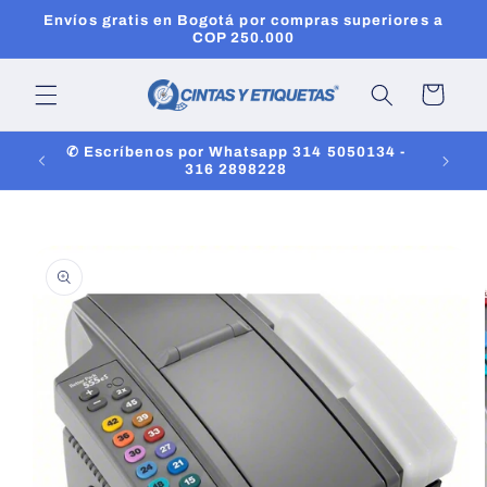
Ir
Envíos gratis en Bogotá por compras superiores a
directamente
COP 250.000
al contenido
Carrito
✆ Escríbenos por Whatsapp 314 5050134 -
316 2898228
Ir
directamente
a la
información
del producto