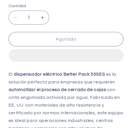
habitual
Cantidad
Reducir
Aumentar
cantidad
cantidad
para
para
Better
Better
Agotado
Pack
Pack
555eSa
555eSa
-
-
Dispensador
Dispensador
de
de
El
dispensador eléctrico Better Pack 555ES
es la
cinta
cinta
solución perfecta para empresas que requieren
automatizar el proceso de cerrado de cajas
con
cinta engomada activada por agua. Fabricado en
EE. UU. con materiales de alta resistencia y
certificado por normas internacionales, este equipo
es ideal para operaciones industriales, centros